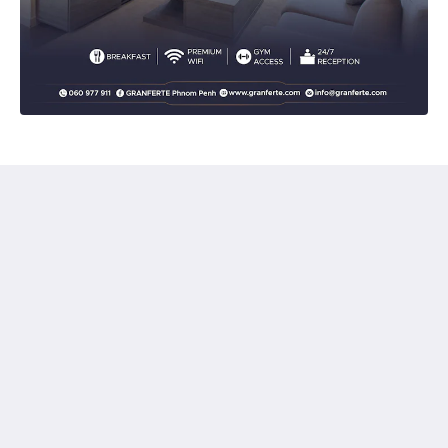
Granferte Phnom Penh
#67, Street 331 & 570, Sangkat Beungkok2, Khan
Toulkok,, Granferte Phnom Penh Hotel & Apartment
Phnom Penh Phnom Penh 85523
Cambodia
+85568678345
info@granferte.com
소셜 미디어