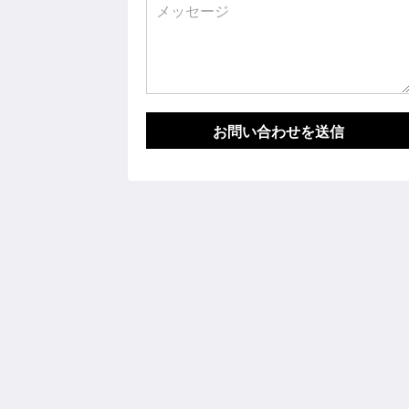
お問い合わせを送信
Granferte Phnom Penh
#67, Street 331 & 570, Sangkat Beun
Khan Toulkok,, Granferte Phnom Pen
Hotel & Apartment
Phnom Penh Phnom Penh 85523
Cambodia
+85568678345
info@granferte.com